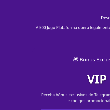
Desc
A 500 Jogo Plataforma opera legalmente
🎁 Bônus Exclu
VIP
Receba bônus exclusivos do Telegra
e códigos promocionai