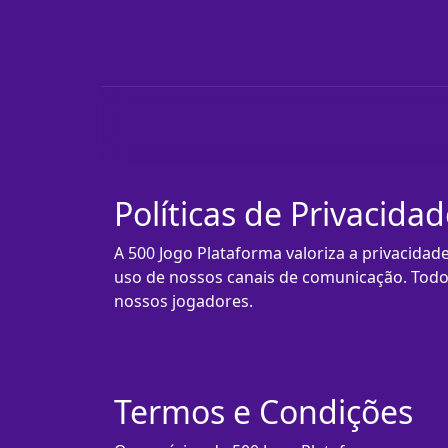
Políticas de Privacida
A 500 Jogo Plataforma valoriza a privacida
uso de nossos canais de comunicação. Todos
nossos jogadores.
Termos e Condições