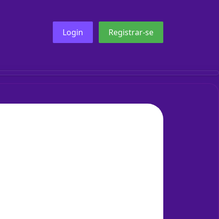
Login
Registrar-se