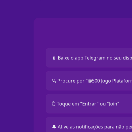
📱 Baixe o app Telegram no seu disp
🔍 Procure por "@500 Jogo Platafor
👆 Toque em "Entrar" ou "Join"
🔔 Ative as notificações para não p