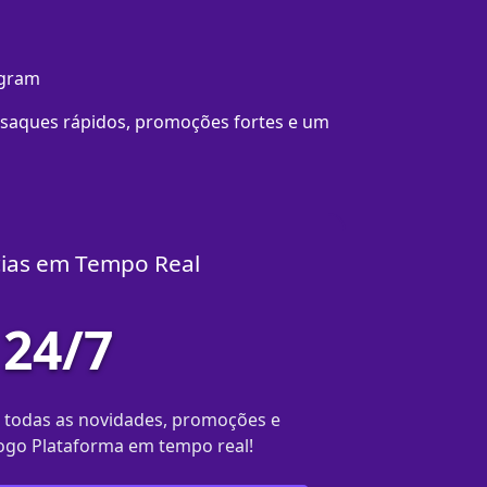
egram
e saques rápidos, promoções fortes e um
cias em Tempo Real
24/7
e todas as novidades, promoções e
Jogo Plataforma em tempo real!