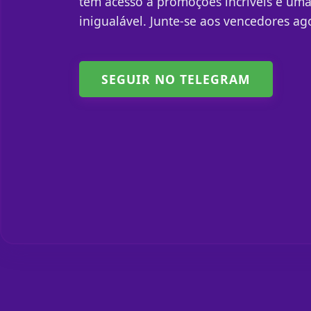
tem acesso a promoções incríveis e uma
inigualável. Junte-se aos vencedores ag
SEGUIR NO TELEGRAM