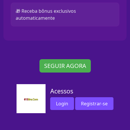
🎁 Receba bônus exclusivos
automaticamente
SEGUIR AGORA
Acessos
Login
Registrar-se