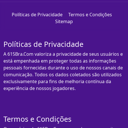
Políticas de Privacidade
Termos e Condições
Sitemap
Políticas de Privacidade
A 615Bra.Com valoriza a privacidade de seus usuários e
está empenhada em proteger todas as informações
pessoais fornecidas durante o uso de nossos canais de
comunicação. Todos os dados coletados são utilizados
exclusivamente para fins de melhoria contínua da
experiência de nossos jogadores.
Termos e Condições