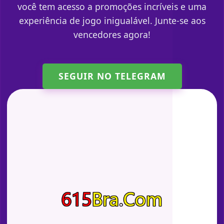
você tem acesso a promoções incríveis e uma
experiência de jogo inigualável. Junte-se aos
vencedores agora!
SEGUIR NO TELEGRAM