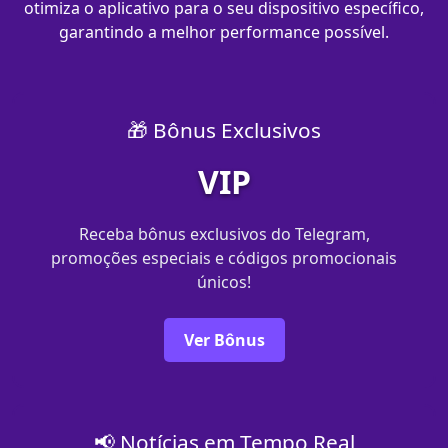
otimiza o aplicativo para o seu dispositivo específico,
garantindo a melhor performance possível.
🎁 Bônus Exclusivos
VIP
Receba bônus exclusivos do Telegram,
promoções especiais e códigos promocionais
únicos!
Ver Bônus
📢 Notícias em Tempo Real