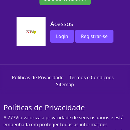
Acessos
Login
Registrar-se
Políticas de Privacidade
Termos e Condições
Sitemap
Políticas de Privacidade
A 777Vip valoriza a privacidade de seus usuários e está
empenhada em proteger todas as informações