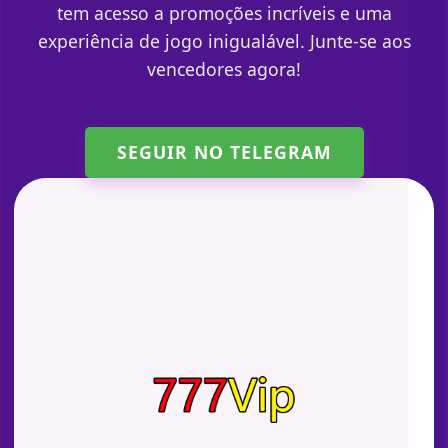
tem acesso a promoções incríveis e uma
experiência de jogo inigualável. Junte-se aos
vencedores agora!
SEGUIR NO TELEGRAM