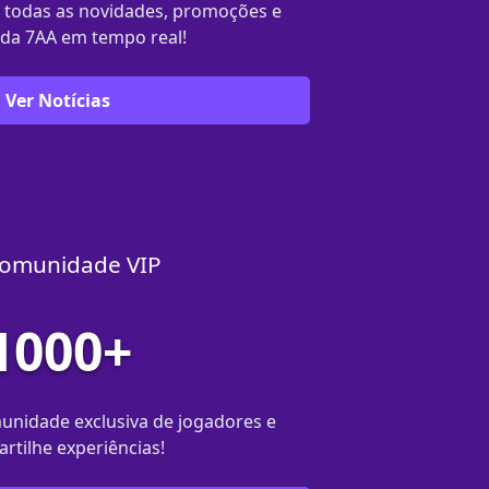
e todas as novidades, promoções e
 da 7AA em tempo real!
Ver Notícias
Comunidade VIP
1000+
unidade exclusiva de jogadores e
rtilhe experiências!