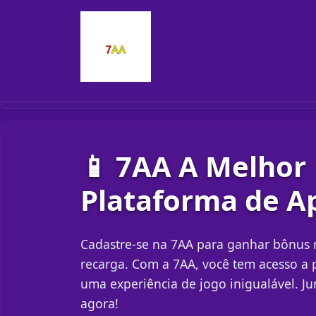
📱 7AA A Melhor
Plataforma de A
Cadastre-se na 7AA para ganhar bônus 
recarga. Com a 7AA, você tem acesso a 
uma experiência de jogo inigualável. J
agora!