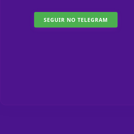
SEGUIR NO TELEGRAM