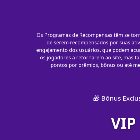
Os Programas de Recompensas têm se torna
de serem recompensados por suas ativi
engajamento dos usuários, que podem acum
os jogadores a retornarem ao site, mas t
pontos por prêmios, bônus ou até mes
🎁 Bônus Exclu
VIP