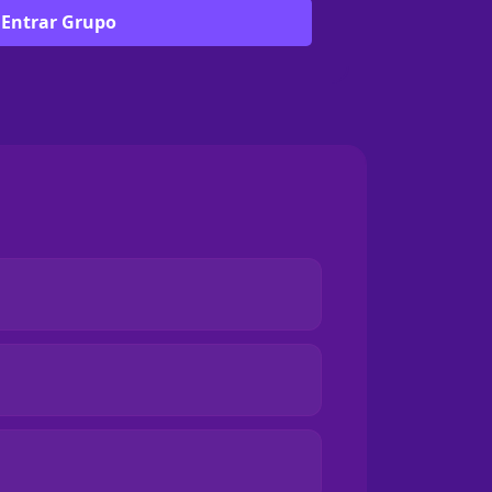
Entrar Grupo