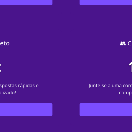
reto
👥 
t
espostas rápidas e
Junte-se a uma com
lizado!
compa
e