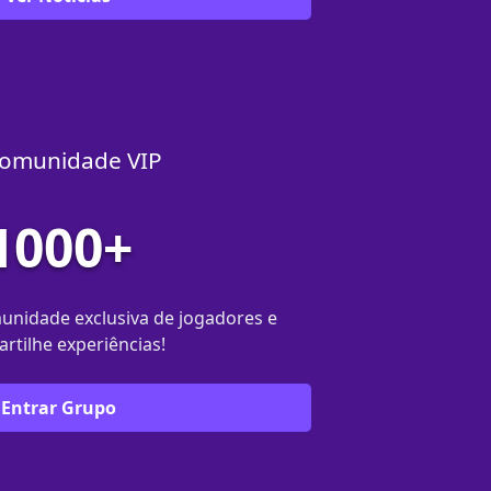
Comunidade VIP
1000+
unidade exclusiva de jogadores e
rtilhe experiências!
Entrar Grupo