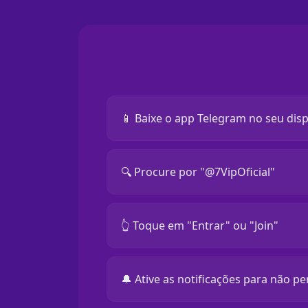
📱 Baixe o app Telegram no seu disp
🔍 Procure por "@7VipOficial"
👆 Toque em "Entrar" ou "Join"
🔔 Ative as notificações para não p