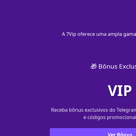
A 7Vip oferece uma ampla gama d
🎁 Bônus Exclu
VIP
Receba bônus exclusivos do Telegra
e códigos promocionai
Ver Bônus