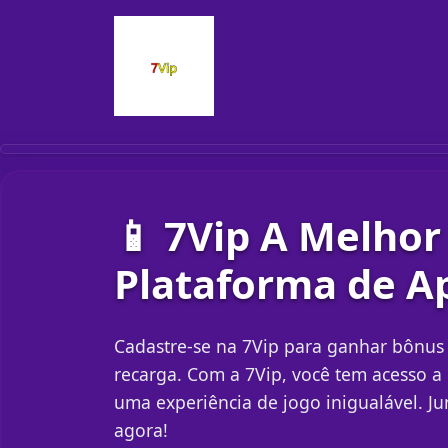
📱 7Vip A Melhor
Plataforma de A
Cadastre-se na 7Vip para ganhar bônus
recarga. Com a 7Vip, você tem acesso a
uma experiência de jogo inigualável. J
agora!