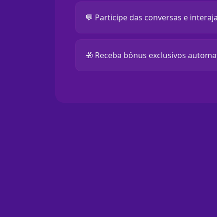
💬 Participe das conversas e interaj
🎁 Receba bônus exclusivos autom