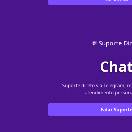
💬 Suporte Di
Cha
Suporte direto via Telegram, r
atendimento persona
Falar Suport