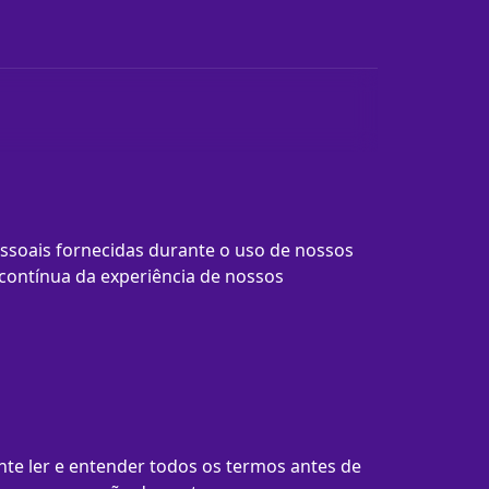
essoais fornecidas durante o uso de nossos
 contínua da experiência de nossos
te ler e entender todos os termos antes de