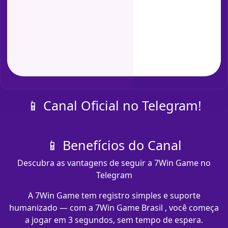
📱 Canal Oficial no Telegram!
📱 Benefícios do Canal
Descubra as vantagens de seguir a 7Win Game no
Telegram
A 7Win Game tem registro simples e suporte
humanizado — com a 7Win Game Brasil , você começa
a jogar em 3 segundos, sem tempo de espera.