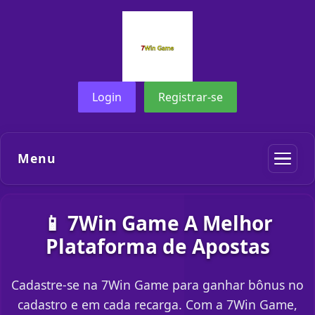
Login
Registrar-se
Menu
📱 7Win Game A Melhor
Plataforma de Apostas
Cadastre-se na 7Win Game para ganhar bônus no
cadastro e em cada recarga. Com a 7Win Game,